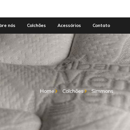
bre nós
Colchões
Acessórios
Contato
Home
Colchões
Simmons